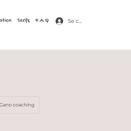
ation
Tarifs
F.A.Q
Se connecter
Gano coaching