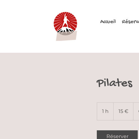
Accueil
Réserv
Pilates
15
euros
1 h
1
15 €
Réserver